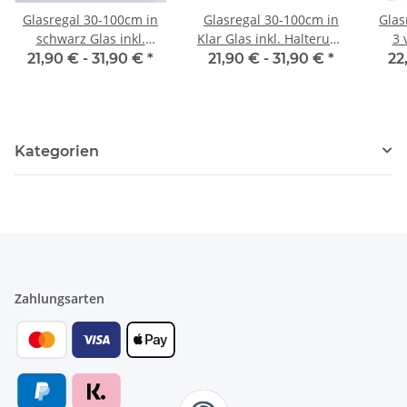
Glasregal 30-100cm in
Glasregal 30-100cm in
Glas
schwarz Glas inkl.
Klar Glas inkl. Halterung
3 
Halterung 13cm
13cm
verc
21,90 € -
31,90 €
*
21,90 € -
31,90 €
*
22
Kategorien
Zahlungsarten