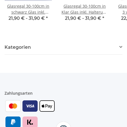
Glasregal 30-100cm in
Glasregal 30-100cm in
Glas
schwarz Glas inkl.
Klar Glas inkl. Halterung
3 
Halterung 13cm
13cm
verc
21,90 € -
31,90 €
*
21,90 € -
31,90 €
*
22
Kategorien
Zahlungsarten