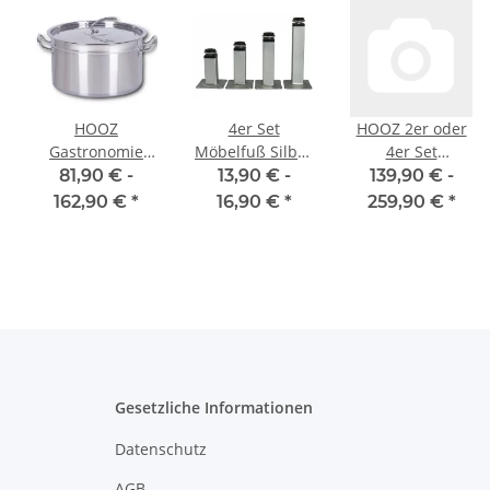
HOOZ
4er Set
HOOZ 2er oder
Gastronomie
Möbelfuß Silber
4er Set
Kochtopf
in 4 ver.
Esszimmerstühle
81,90 € -
13,90 € -
139,90 € -
Suppentopf - 30
Größen/10/12/15
mit
162,90 €
*
16,90 €
*
259,90 €
*
bis 100 Liter
cm
Rückenlehne,
Edelstahl
Küchenstuhl mit
Kochtöpfe -
Metallbeinen,
ideal geeignet
Polsterstuhl
für alle
Wohnzimmerstuhl
Herdarten &
Sessel für
große Küchen -
Esszimmer
Gastro Topfset -
Schlafzimmer
6 Größen
und
Gesetzliche Informationen
Konferenzraum
Datenschutz
AGB