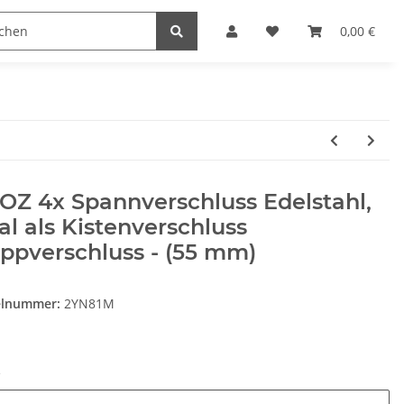
Heimwerk
Haushaltswaren
0,00 €
Z 4x Spannverschluss Edelstahl,
al als Kistenverschluss
ppverschluss - (55 mm)
elnummer:
2YN81M
e