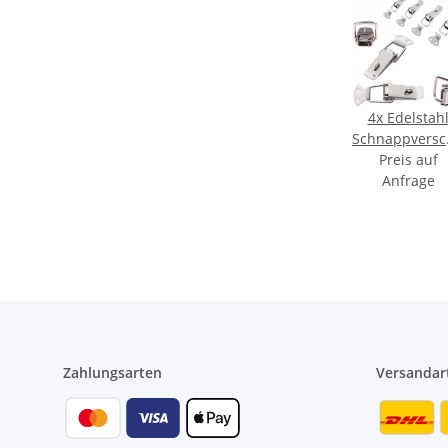
4x Edelstah
Schnappversc
abschließbar
Preis auf
Anfrage
Größen
Zahlungsarten
Versandar