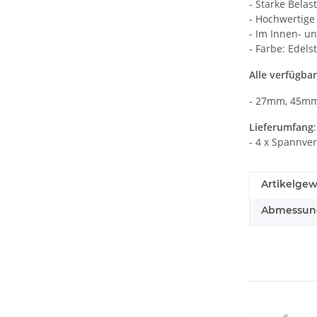
- Starke Belas
- Hochwertige
- Im Innen- u
- Farbe: Edelst
Alle verfügba
- 27mm, 45mm
Lieferumfang
:
- 4 x Spannve
Artikelgew
Abmessunge