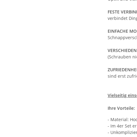
FESTE VERBI
verbindet Din
EINFACHE M
Schnappversch
VERSCHIEDEN
(Schrauben ni
ZUFRIEDENHE
sind erst zufr
Vielseitig ei
Ihre Vorteile:
- Material: Ho
- Im 4er Set er
- Unkomplizi