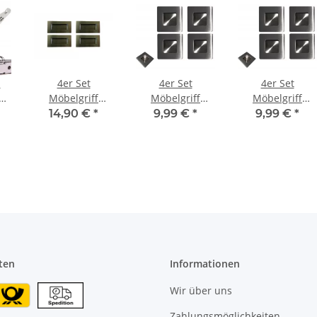
l
4er Set
4er Set
4er Set
hluss
Möbelgriff
Möbelgriff
Möbelgriff
 4
Edelstahl 10 cm
Edelstahl in 5
Edelstahl in 4
14,90 €
*
9,99 €
*
9,99 €
*
cm
cm
ten
Informationen
Wir über uns
Zahlungsmöglichkeiten