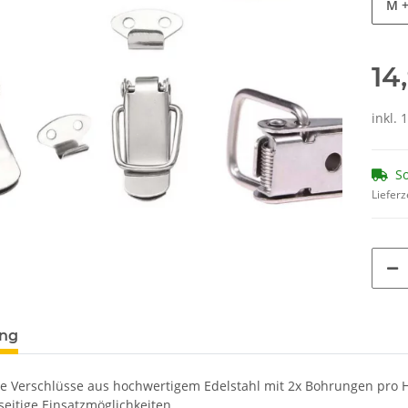
M
+
14
inkl. 
So
Lieferz
ung
ie Verschlüsse aus hochwertigem Edelstahl mit 2x Bohrungen pro H
seitige Einsatzmöglichkeiten