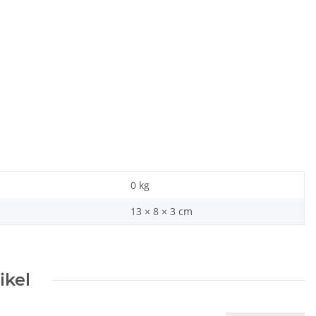
0
kg
13 × 8 × 3 cm
ikel