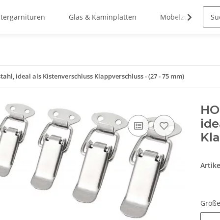
stergarnituren
Glas & Kaminplatten
Möbelzubehör
hl, ideal als Kistenverschluss Klappverschluss - (27 - 75 mm)
HOO
ide
Kla
Artik
Größ