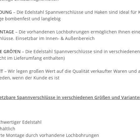
NDUNG
– Die Edelstahl Spannverschlüsse und Haken sind ideal für 
ge bombenfest und langlebig
ONTAGE
– Die vorhandenen Lochbohrungen ermöglichen Ihnen eine s
lüsse. Einsetzbar im Innen- & Außenbereich
E GRÖ?EN
– Die Edelstahl Spannverschlüsse sind in verschiede
cht im Lieferumfang enthalten)
IT
– Wir legen großen Wert auf die Qualität verkaufter Waren und
ieden, wenn der Kunde es ist
nsetzbare Spannverschlüsse in verschiedenen Größen und Variante
chwertiger Edelstahl
hältlich
erte Montage durch vorhandene Lochbohrungen