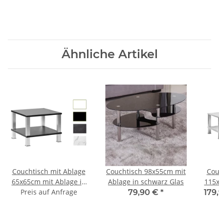
Ähnliche Artikel
Couchtisch mit Ablage
Couchtisch 98x55cm mit
Cou
65x65cm mit Ablage in
Ablage in schwarz Glas
115x
2. ver Höhen u. Farben
Preis auf Anfrage
2. 
79,90 €
*
179