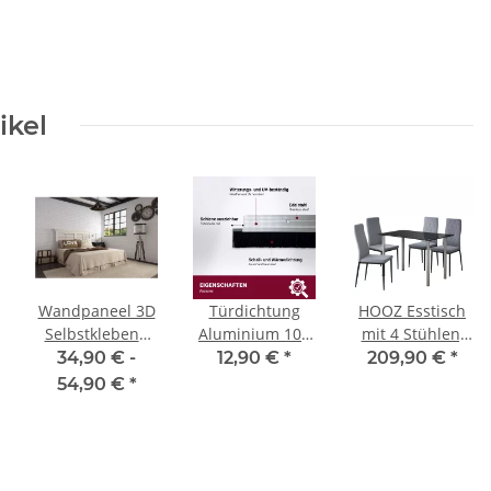
ikel
Wandpaneel 3D
Türdichtung
HOOZ Esstisch
Selbstklebend
Aluminium 100
mit 4 Stühlen,
e
Wandverkleidung
cm (kürzbar)
Rechteckig
34,90 € -
12,90 €
*
209,90 €
*
Ziegel-,
Farbauswahl
Esszimmergruppe
54,90 €
*
Samtoptik
Esszimmertisch
versch.
mit Stühlen, 5-
Varianten
teiliges Tisch
und Stühle Set