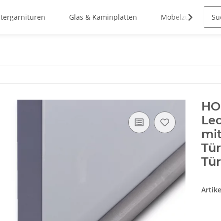
stergarnituren
Glas & Kaminplatten
Möbelzubehör
HOO
Led
mi
Tü
Tür
Artik