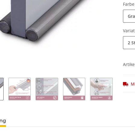
Farb
Gr
Varia
2 S
Artike
M
ung