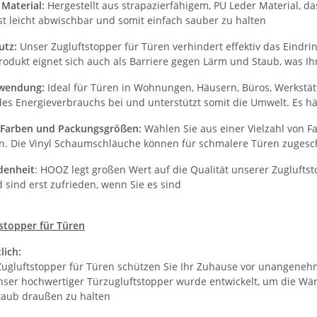
 Material:
Hergestellt aus strapazierfähigem, PU Leder Material, d
st leicht abwischbar und somit einfach sauber zu halten
hutz:
Unser Zugluftstopper für Türen verhindert effektiv das Eindr
Produkt eignet sich auch als Barriere gegen Lärm und Staub, was I
nwendung:
Ideal für Türen in Wohnungen, Häusern, Büros, Werkstät
es Energieverbrauchs bei und unterstützt somit die Umwelt. Es hä
 Farben und Packungsgrößen:
Wählen Sie aus einer Vielzahl von Fa
. Die Vinyl Schaumschläuche können für schmalere Türen zugesc
denheit
: HOOZ legt großen Wert auf die Qualität unserer Zugluft
 sind erst zufrieden, wenn Sie es sind
stopper für Türen
lich:
ugluftstopper für Türen schützen Sie Ihr Zuhause vor unangenehme
er hochwertiger Türzugluftstopper wurde entwickelt, um die Wär
Staub draußen zu halten