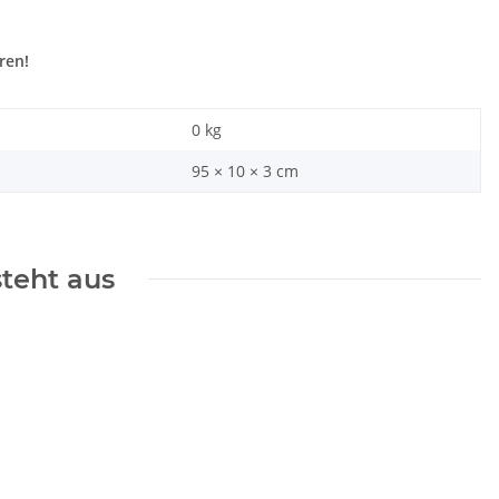
ren!
0
kg
95 × 10 × 3 cm
steht aus