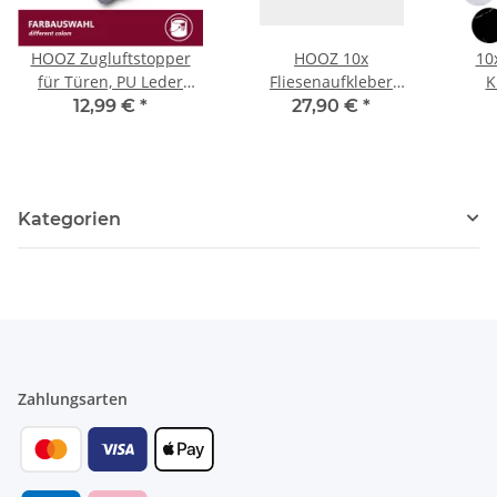
HOOZ Zugluftstopper
HOOZ 10x
10
für Türen, PU Leder
Fliesenaufkleber
K
Türdichtung
Küchenrückwand,
Selb
12,99 €
*
27,90 €
*
Luftzugstopper mit
Selbstklebende Fliesen,
Kl
Doppeldichtung,
Klebefliesen Küche
W
Zuschneidbar Tür
Wandpaneele für
Zugluftstopper
Wanddeko
W
Kategorien
Windstopper und
Wandverkleidung
Türluftstopper
Schlafzimmer
Wohnzimmer,
Ver
verschiedene Farben
Zahlungsarten