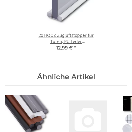
2x
HOOZ Zugluftstopper für
Türen, PU Leder
Türdichtung Luftzugstopper
12,99 €
*
mit Doppeldichtung,
Zuschneidbar Tür
Zugluftstopper Windstopper
und Türluftstopper (Weiß, 1
Ähnliche Artikel
Stück)