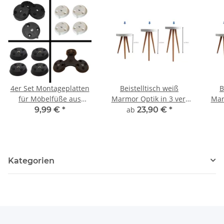
4er Set Montageplatten
Beistelltisch weiß
B
für Möbelfüße aus
Marmor Optik in 3 ver.
Mar
Kunststoff mit M8
Höhen
9,99 €
*
ab
23,90 €
*
Metallgewinde
verschiedene
Ausführungen
Kategorien