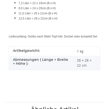
7,2 Liter = 22 x 19cm (B x H)
9,0 Liter = 24 x 20cm (B x H)
11,0 Liter = 26 x 21cm (B x H)
13,5 Liter = 28 x 22cm (B x H)
Lieferumfang: Größe nach Wahl Topf inkl. Deckel oder komplett Set
Artikelgewicht:
1
kg
Abmessungen ( Länge × Breite
28 × 28 ×
× Höhe ):
22 cm