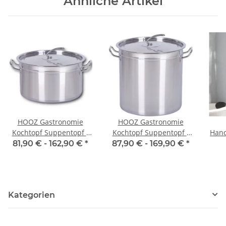
Ähnliche Artikel
HOOZ Gastronomie
HOOZ Gastronomie
Kochtopf Suppentopf -
Kochtopf Suppentopf -
Hand
30 bis 100 Liter
15 bis 270 Liter
i
81,90 € -
162,90 €
*
87,90 € -
169,90 €
*
Edelstahl Kochtöpfe -
Edelstahl Kochtöpfe -
uni
ideal geeignet für alle
ideal geeignet für alle
Herdarten & große
Herdarten & große
Küchen - Gastro Topfset
Küchen - Gastro Topfset
Kategorien
- 6 Größen