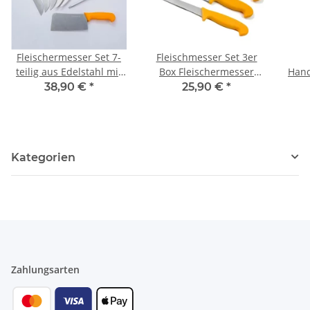
Fleischermesser Set 7-
Fleischmesser Set 3er
teilig aus Edelstahl mit
Box Fleischermesser
Hand
Hackbeil & Wetzstahl |
Stechmesser
i
38,90 €
*
25,90 €
*
Profi Küchenmesser Set
Ausbeinmesser Messer
uni
mit Fleischmesser,
aus Edelsathl
Stechmesser &
Ausbeinmesser für
Kategorien
Fleisch, Fisch & Geflügel
Zahlungsarten