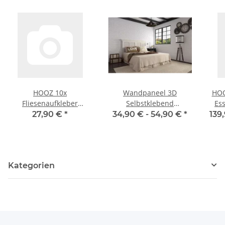
HOOZ 10x
Wandpaneel 3D
HOO
Fliesenaufkleber
Selbstklebend
Es
Küchenrückwand,
Wandverkleidung
27,90 €
*
34,90 € -
54,90 €
*
139
Selbstklebende Fliesen,
Ziegel-, Samtoptik
Klebefliesen Küche
versch. Varianten
Wandpaneele für
Wanddeko
W
Kategorien
Wandverkleidung
Ses
Schlafzimmer
S
Wohnzimmer,
verschiedene Farben