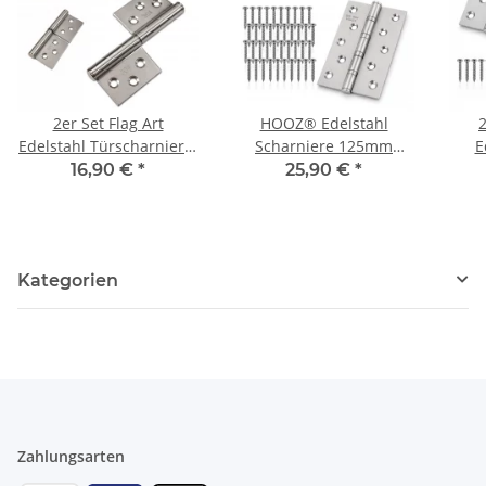
2er Set Flag Art
HOOZ® Edelstahl
Edelstahl Türscharnier 8
Scharniere 125mm
E
cm
Schwerlast
16,90 €
*
25,90 €
*
Kugelgelagert 304
Edelstahl Türscharnier
Türband 315°
Kategorien
Zahlungsarten