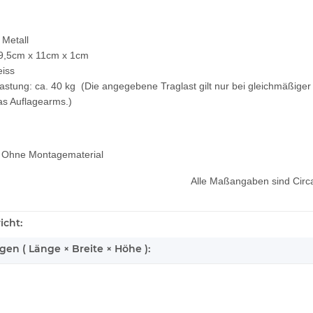
 Metall
9,5cm x 11cm x 1cm
iss
astung: ca. 40 kg
(Die angegebene Traglast gilt nur bei gleichmäßiger
s Auflagearms.)
l Ohne Montagematerial
Alle Maßangaben sind Cir
icht:
n ( Länge × Breite × Höhe ):