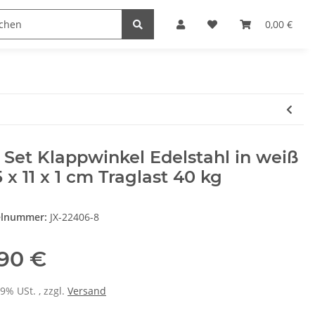
Heimwerk
Haushaltswaren
0,00 €
 Set Klappwinkel Edelstahl in weiß
5 x 11 x 1 cm Traglast 40 kg
elnummer:
JX-22406-8
,90 €
19% USt. , zzgl.
Versand