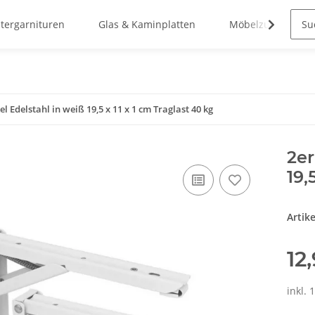
stergarnituren
Glas & Kaminplatten
Möbelzubehör
l Edelstahl in weiß 19,5 x 11 x 1 cm Traglast 40 kg
2er
19,
Artik
12
inkl. 