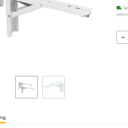
So
Lieferz
ung