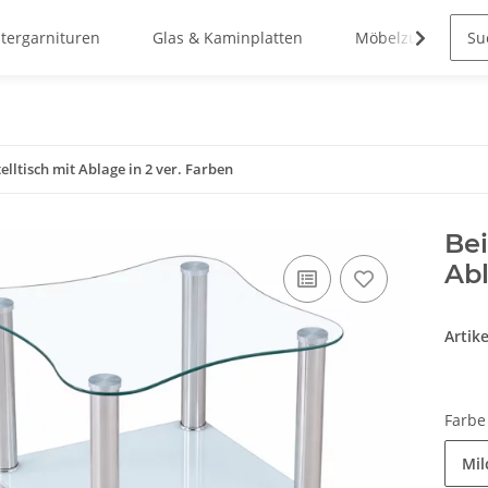
stergarnituren
Glas & Kaminplatten
Möbelzubehör
elltisch mit Ablage in 2 ver. Farben
Bei
Ab
Artik
Farb
Mil