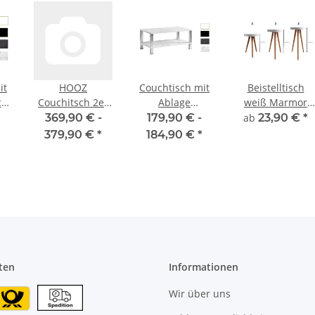
it
HOOZ
Couchtisch mit
Beistelltisch
cm
Couchitsch 2er
Ablage
weiß Marmor
2.
Set Rund,
115x65cm mit
Optik in 3 ver.
369,90 € -
179,90 € -
ab
23,90 €
*
.
Beistelltisch
Ablage in 2. ver
Höhen
379,90 €
*
184,90 €
*
Metall,
Höhen u. Farben
Wohnzimmer
Tisch für Couch
und Sofatisch,
Nachttisch für
Dekoration
(80x80x45 cm
und 60x60x41 cm)
ten
Informationen
Wir über uns