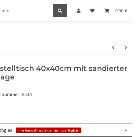
Heimwerk
Haushaltswaren
0,00 €
stelltisch 40x40cm mit sandierter
lage
elnummer:
B44A
e
chglas
Ihre Auswahl ist leider nicht verfügbar.