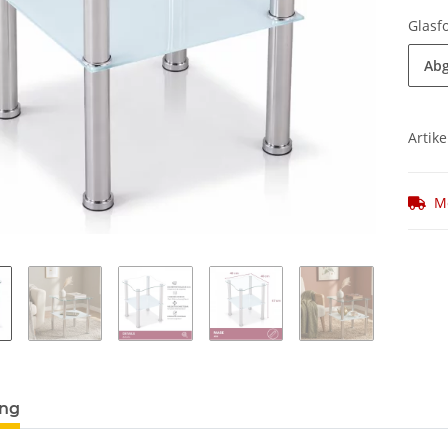
Glas
Ab
Artike
M
ung