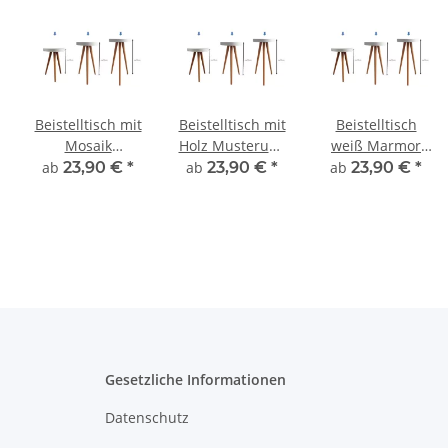
Beistelltisch mit
Beistelltisch mit
Beistelltisch
Mosaik
Holz Musterung
weiß Marmor
Musterung in 3
in 3 ver. Höhen
Optik in 3 ver.
ab
23,90 €
*
ab
23,90 €
*
ab
23,90 €
*
ver. Höhen
Höhen
Gesetzliche Informationen
Datenschutz