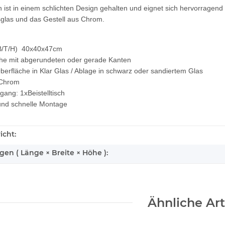
h ist in einem schlichten Design gehalten und eignet sich hervorragend 
sglas und das Gestell aus Chrom.
B/T/H) 40x40x47cm
he mit abgerundeten oder gerade Kanten
berfläche in Klar Glas / Ablage in schwarz oder sandiertem Glas
 Chrom
gang: 1xBeistelltisch
und schnelle Montage
icht:
n ( Länge × Breite × Höhe ):
Ähnliche Art