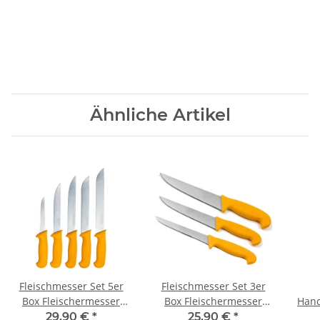
Ähnliche Artikel
Fleischmesser Set 5er
Fleischmesser Set 3er
Box Fleischermesser
Box Fleischermesser
Hand
Stechmesser
Stechmesser
i
29,90 €
*
25,90 €
*