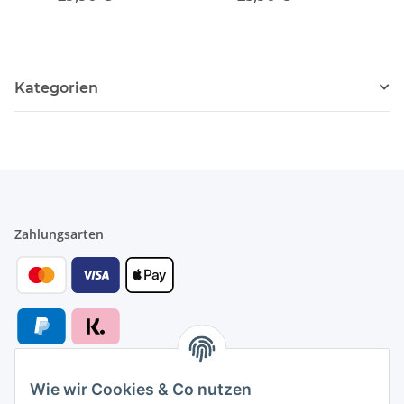
Ausbeinmesser Messer
Ausbeinmesser Messer
uni
aus Edelsathl
aus Edelsathl
Kategorien
Zahlungsarten
Wie wir Cookies & Co nutzen
Versandarten