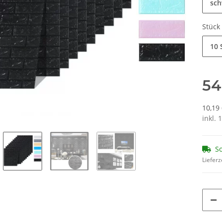
sch
Stück
10 
54
10,19
inkl. 
So
Lieferz