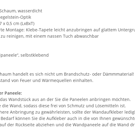
E-Schaum, wasserdicht
iegelstein-Optik
7 x 0,5 cm (LxBxT)
rte Montage: Klebe-Tapete leicht anzubringen auf glattem Unterg
ht zu reinigen, mit einem nassen Tuch abwaschbar
paneele“, selbstklebend
haum handelt es sich nicht um Brandschutz- oder Dämmmaterial!
stand von Feuer und Wärmequellen einhalten.
r Paneele:
 das Wandstück aus an der Sie die Paneelen anbringen möchten.
e die Wand, sodass diese frei von Schmutz und Lösemitteln ist.
chere Anbringung zu gewährleisten, sollte der Wandaufkleber ledi
Bedarf können Sie die Aufkleber auch in die von Ihnen gewünsch
e auf der Rückseite abziehen und die Wandpaneele auf die Wand d