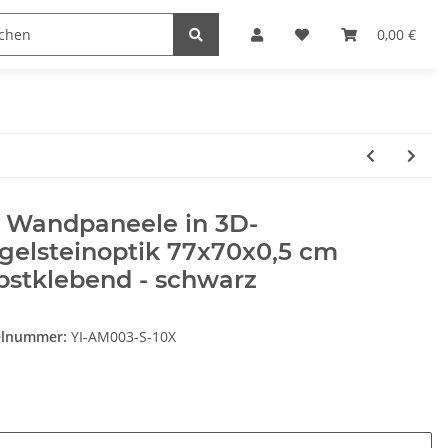
Heimwerk
Haushaltswaren
0,00 €
x Wandpaneele in 3D-
gelsteinoptik 77x70x0,5 cm
bstklebend - schwarz
elnummer:
YI-AM003-S-10X
e