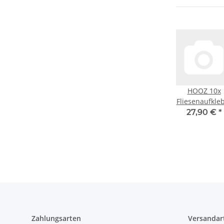
HOOZ 10x
Fliesenaufkle
Küchenrückwa
27,90 €
*
Selbstkleben
Fliesen,
Klebefliese
Küche
Wandpaneel
für Wanddek
Wandverkleid
Schlafzimme
Wohnzimmer
verschieden
Zahlungsarten
Versandar