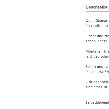
Beschreib
Qualitätsmate
3D Optik lässt
Sicher und zu
Toben. Fängt S
Montage
– Di
leicht zu schn
Schön und la
Paneels ist 77
Zufriedenhei
sind erst zufr
Selbstklebend