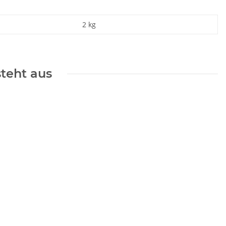
2
kg
steht aus