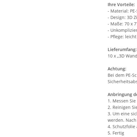
Ihre Vorteile:
- Material: P
- Design: 3D Z
- Maße: 70 x 7
- Unkomplizie
- Pflege: leic
Lieferumfang:
10 x „3D Wand
Achtung:
Bei dem PE-Sc
Sicherheitsab
Anbringung de
1. Messen Sie
2. Reinigen Si
3. Um eine si
werden. Nach 
4. Schutzfoli
5. Fertig