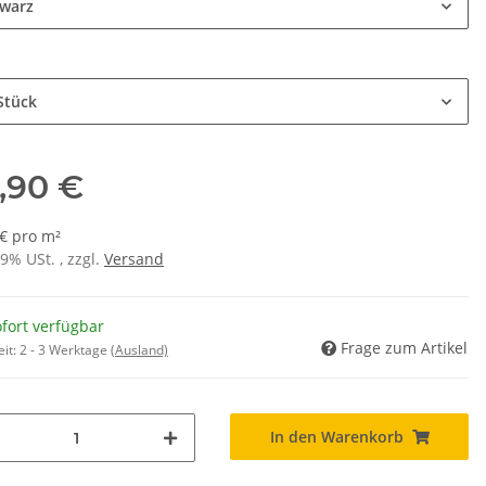
warz
Stück
,90 €
 € pro m²
19% USt. , zzgl.
Versand
fort verfügbar
Frage zum Artikel
eit:
2 - 3 Werktage
(Ausland)
In den Warenkorb