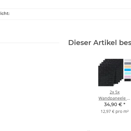
icht:
Dieser Artikel be
2x
5x
Wandpaneele in
3D-
34,90 €
*
Ziegelsteinoptik
12,97 € pro m²
77x70x0,5 cm
selbstklebend -
schwarz