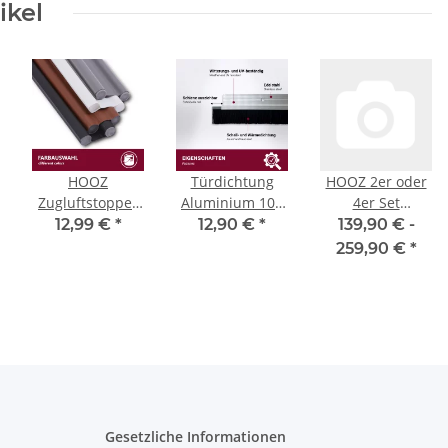
ikel
HOOZ
Türdichtung
HOOZ 2er oder
Zugluftstopper
Aluminium 100
4er Set
für Türen, PU
cm (kürzbar)
Esszimmerstühle
12,99 €
*
12,90 €
*
139,90 € -
Leder
Farbauswahl
mit
259,90 €
*
Türdichtung
Rückenlehne,
Luftzugstopper
Küchenstuhl mit
mit
Metallbeinen,
Doppeldichtung,
Polsterstuhl
Zuschneidbar
Wohnzimmerstuhl
Tür
Sessel für
Zugluftstopper
Esszimmer
Windstopper
Schlafzimmer
und
und
Gesetzliche Informationen