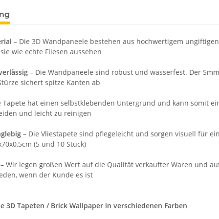
ung
rial
– Die 3D Wandpaneele bestehen aus hochwertigem ungiftigen
 sie wie echte Fliesen aussehen
verlässig
– Die Wandpaneele sind robust und wasserfest. Der 5mm 
türze sichert spitze Kanten ab
e Tapete hat einen selbstklebenden Untergrund und kann somit ei
eiden und leicht zu reinigen
nglebig
– Die Vliestapete sind pflegeleicht und sorgen visuell für 
x70x0,5cm (5 und 10 Stück)
t
– Wir legen großen Wert auf die Qualität verkaufter Waren und a
ieden, wenn der Kunde es ist
e 3D Tapeten / Brick Wallpaper in verschiedenen Farben