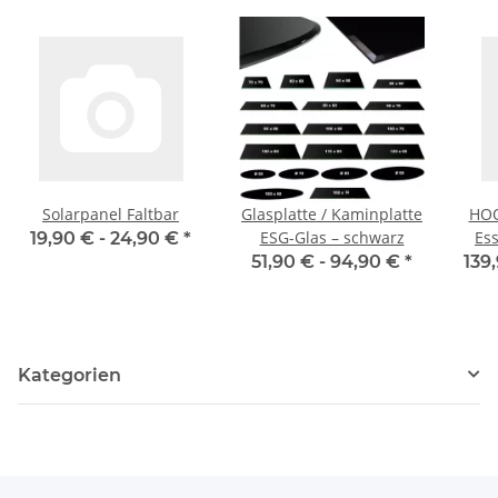
Solarpanel Faltbar
Glasplatte / Kaminplatte
HOO
ESG-Glas – schwarz
Es
19,90 € -
24,90 €
*
51,90 € -
94,90 €
*
139
W
Kategorien
Ses
S