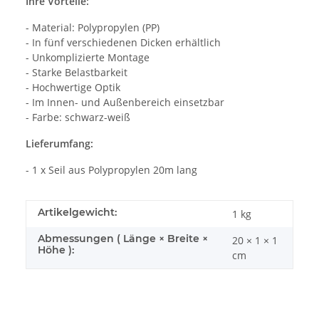
Ihre Vorteile:
- Material: Polypropylen (PP)
- In fünf verschiedenen Dicken erhältlich
- Unkomplizierte Montage
- Starke Belastbarkeit
- Hochwertige Optik
- Im Innen- und Außenbereich einsetzbar
- Farbe: schwarz-weiß
Lieferumfang:
- 1 x Seil aus Polypropylen 20m lang
Artikelgewicht:
1
kg
Abmessungen ( Länge × Breite ×
20 × 1 × 1
Höhe ):
cm