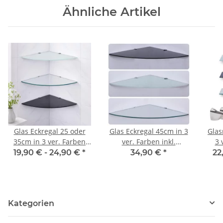
Ähnliche Artikel
Glas Eckregal 25 oder
Glas Eckregal 45cm in 3
Glas
35cm in 3 ver. Farben
ver. Farben inkl.
3 
inkl. Halterung aus
Halterung aus
verc
19,90 € -
24,90 €
*
34,90 €
*
22
Aluminum
Aluminum
Kategorien