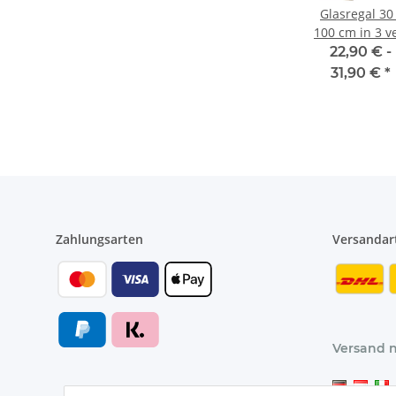
Glasregal 30 
100 cm in 3 ve
Farben inkl. 
22,90 € -
verchromte
31,90 €
*
Halterunge
Zahlungsarten
Versandar
Versand 