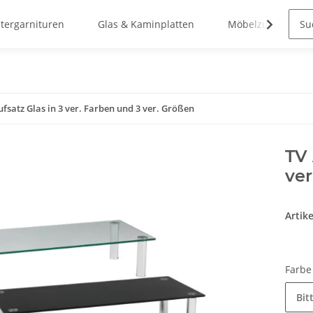
stergarnituren
Glas & Kaminplatten
Möbelzubehör
ufsatz Glas in 3 ver. Farben und 3 ver. Größen
TV 
ver
Artik
Farb
Bit