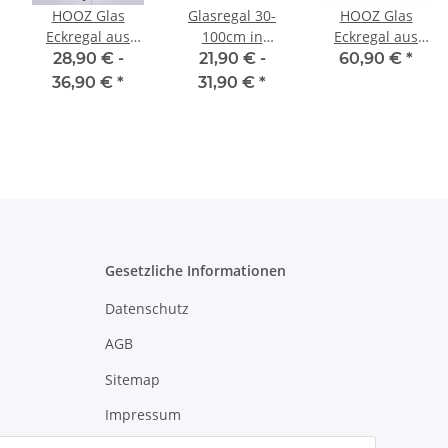
HOOZ Glas
Glasregal 30-
HOOZ Glas
Eckregal aus
100cm in
Eckregal aus
Sicherheitsglas
schwarz Glas
Sicherheitsglas
28,90 € -
21,90 € -
60,90 €
*
25 oder 35 cm in
inkl. Halterung
75 cm in 3
36,90 €
*
31,90 €
*
3 verschiedenen
13cm
verschiedenen
Farben inkl.
Farben inkl.
Halterung aus
Halterung aus
Metall
Metall
Gesetzliche Informationen
Datenschutz
AGB
Sitemap
Impressum