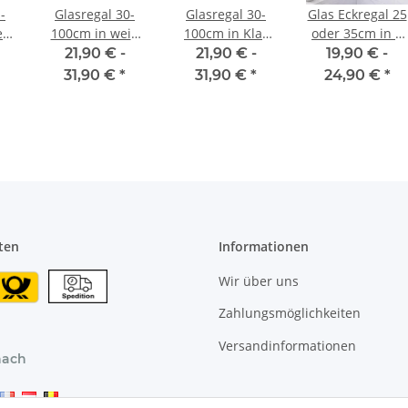
-
Glasregal 30-
Glasregal 30-
Glas Eckregal 25
r.
100cm in weiß
100cm in Klar
oder 35cm in 3
2
Glas inkl.
Glas inkl.
ver. Farben inkl.
21,90 € -
21,90 € -
19,90 € -
Halterung 13cm
Halterung 13cm
Halterung aus
31,90 €
*
31,90 €
*
24,90 €
*
n
Aluminum
ten
Informationen
Wir über uns
Zahlungsmöglichkeiten
Versandinformationen
nach