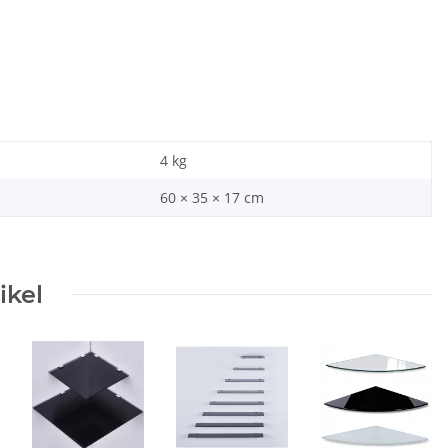
4
kg
60 × 35 × 17 cm
ikel