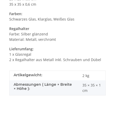
35 x 35 x 0,6 cm
Farben:
Schwarzes Glas, Klarglas, Weißes Glas
Regalhalter
Farbe: Silber glänzend
Material: Metall, verchromt
Lieferumfang:
1 x Glasregal
2 x Regalhalter aus Metall inkl. Schrauben und Dübel
Artikelgewicht:
2
kg
Abmessungen ( Länge × Breite
35 × 35 × 1
× Höhe ):
cm