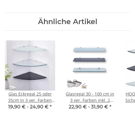
Ähnliche Artikel
Glas Eckregal 25 oder
Glasregal 30 - 100 cm in
HOOZ
35cm in 3 ver. Farben
3 ver. Farben inkl. 2
Sich
inkl. Halterung aus
verchromte Halterungen
3 ve
19,90 € -
24,90 €
*
22,90 € -
31,90 €
*
Aluminum
in