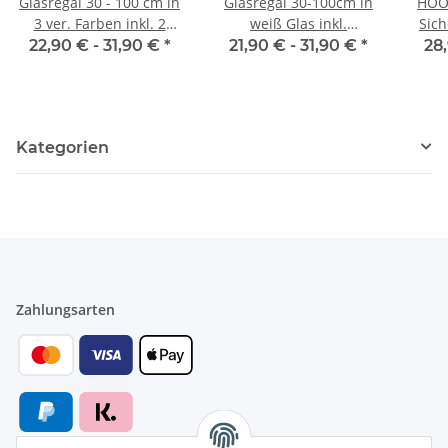
Glasregal 30 - 100 cm in
Glasregal 30-100cm in
HOOZ
3 ver. Farben inkl. 2
weiß Glas inkl.
Sich
verchromte Halterungen
Halterung 13cm
22,90 € -
31,90 €
*
21,90 € -
31,90 €
*
28
ver
in
Kategorien
Zahlungsarten